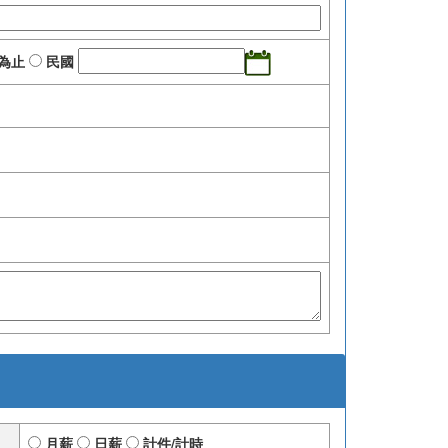
為止
民國
月薪
日薪
計件/計時