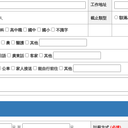
工作地址
額滿
人
截止類型
科
高中職
國中
國小
不識字
農
醫護
其他
日語
廣東話
客家
其他
公車
家人接送
能自行前往
其他
元 至
元
計薪方式
(必填)