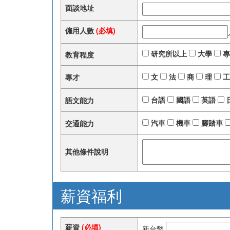
面談地址
僱用人數
(必填)
研究所以上
大學
專
教育程度
文
法
商
理
工
專才
台語
國語
英語
語文能力
汽車
機車
腳踏車
交通能力
其他條件說明
薪資福利
薪資
(必填)
新台幣