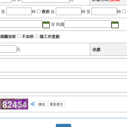
 至
時
夜班
自
時 至
時
至 民國
偶爾加班
不加班
隨工作意願
元
供膳
播放
重新產生