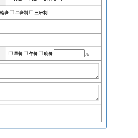
輪班
二班制
三班制
早餐
午餐
晚餐
元