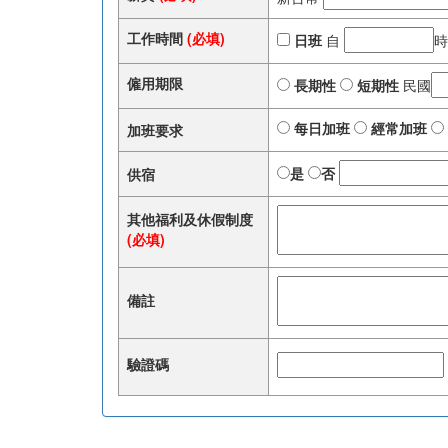
工作時間
(必填)
日班
自
時
僱用期限
長期性
短期性
民國
每日加班
經常加班
加班要求
是
否
供宿
其他福利及休假制度
(必填)
備註
驗證碼