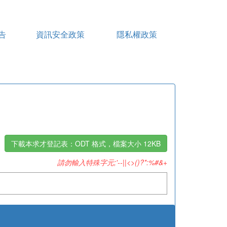
告
資訊安全政策
隱私權政策
下載本求才登記表：ODT 格式，檔案大小 12KB
請勿輸入特殊字元;'--||<>()?*:%#&+